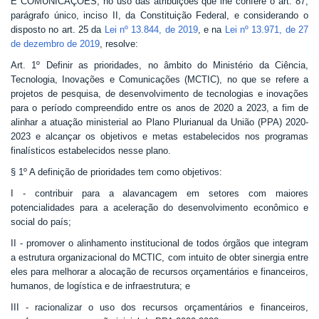
E COMUNICAÇÕES, no uso das atribuições que lhe confere o art. 87,
Banco Central do Brasil
parágrafo único, inciso II, da Constituição Federal, e considerando o
disposto no art. 25 da
Lei nº 13.844, de 2019
, e na
Lei nº 13.971, de 27
Planalto
de dezembro de 2019
, resolve:
Art. 1º Definir as prioridades, no âmbito do Ministério da Ciência,
Tecnologia, Inovações e Comunicações (MCTIC), no que se refere a
projetos de pesquisa, de desenvolvimento de tecnologias e inovações
para o período compreendido entre os anos de 2020 a 2023, a fim de
alinhar a atuação ministerial ao Plano Plurianual da União (PPA) 2020-
2023 e alcançar os objetivos e metas estabelecidos nos programas
finalísticos estabelecidos nesse plano.
§ 1º A definição de prioridades tem como objetivos:
I - contribuir para a alavancagem em setores com maiores
potencialidades para a aceleração do desenvolvimento econômico e
social do país;
II - promover o alinhamento institucional de todos órgãos que integram
a estrutura organizacional do MCTIC, com intuito de obter sinergia entre
eles para melhorar a alocação de recursos orçamentários e financeiros,
humanos, de logística e de infraestrutura; e
III - racionalizar o uso dos recursos orçamentários e financeiros,