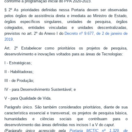
conforme a programação inicial do PPA 2020-2023.
§ 2º As prioridades definidas nessa Portaria devem ser observadas
pelos órgãos de assistência direta e imediata ao Ministro de Estado,
órgãos específicos singulares, unidades de pesquisa, órgãos
colegiados, entidades vinculadas e unidades descentralizadas,
previstos no art. 2º do Anexo I do
Decreto nº 9.677, de 2 de janeiro de
2019
.
Art. 2º Estabelecer como prioritários os projetos de pesquisa,
desenvolvimento e inovações voltados para as áreas de Tecnologias:
I - Estratégicas;
II - Habilitadoras;
III - de Produção;
IV - para Desenvolvimento Sustentável; e
V - para Qualidade de Vida.
Parágrafo único. São também considerados prioritários, diante de sua
característica essencial e transversal, os projetos de pesquisa básica,
humanidades e ciências sociais que contribuam para o
desenvolvimento das áreas definidas nos incisos I a V do
caput
.
(Parágrafo único acrescido pela
Portaria MCTIC nº 1.329, de