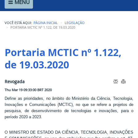
MENU
Ministério de Minas e Energia
Ministério da Ciência, Tecnologia, Inovações e Comunicações
VOCÊ ESTÁ AQUI:
PÁGINA INICIAL
LEGISLAÇÃO
Ministério do Meio Ambiente
PORTARIA MCTIC Nº 1.122, DE 19.03.2020
Ministério do Turismo
Portaria MCTIC nº 1.122, 
Ministério do Desenvolvimento Regional
de 19.03.2020
Controladoria-Geral da União
Ministério da Mulher, da Família e dos Direitos Humanos
Revogada
Thu Mar 19 09:33:00 BRT 2020
Secretaria-Geral
Define as prioridades, no âmbito do Ministério da Ciência, Tecnologia,
Inovações e Comunicações (MCTIC), no que se refere a projetos de
Secretaria de Governo
pesquisa, de desenvolvimento de tecnologias e inovações, para o
período 2020 a 2023.
Gabinete de Segurança Institucional
Advocacia-Geral da União
O MINISTRO DE ESTADO DA CIÊNCIA, TECNOLOGIA, INOVAÇÕES