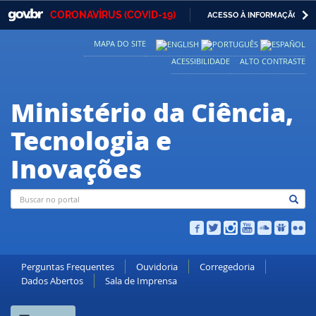
GOVBR
NAVEGAR 
CORONAVÍRUS (COVID-19)
ACESSO À INFORMAÇÃO
Casa Civil
IR
MAPA DO SITE
PARA
Ministério da Justiça e Segurança Pública
O
ACESSIBILIDADE
ALTO CONTRASTE
CONTEÚDO
Ministério da Defesa
Ministério da Ciência,
Ministério das Relações Exteriores
Tecnologia e
Ministério da Economia
Inovações
Ministério da Infraestrutura
Ministério da Agricultura, Pecuária e Abastecimento
Ministério da Educação
Ministério da Cidadania
Perguntas Frequentes
Ouvidoria
Corregedoria
Dados Abertos
Sala de Imprensa
Ministério da Saúde