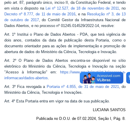
pelo art. 87, parágrafo único, inciso II, da Constituição Federal, e tendo
Banco Central do Brasil
em vista o disposto na
Lei nº 12.527, de 18 de novembro de 2011
, no
Decreto nº 8.777, de 11 de maio de 2016
, e na
Resolução nº 3, de 13
Planalto
de outubro de 2017
, do Comitê Gestor da Infraestrutura Nacional de
Dados Abertos, e no processo nº 01245.014529/2022-14, resolve:
Art. 1º Institui o Plano de Dados Abertos - PDA, que terá vigência de
dois anos, contados da data de publicação desta Portaria, como o
documento orientador para as ações de implementação e promoção de
abertura de dados do Ministério da Ciência, Tecnologia e Inovação.
Art. 2º O Plano de Dados Abertos encontra-se disponível no sítio
eletrônico do Ministério da Ciência, Tecnologia e Inovação na seção
"Acesso à Informação" em:
https://www.gov.br/mcti/pt-br/acesso-a-
informacao/dados-abertos
.
Art. 3º Fica revogada a
Portaria nº 4.855, de 31 de maio de 2021
, do
Ministério da Ciência, Tecnologia e Inovações.
Art. 4º Esta Portaria entra em vigor na data de sua publicação.
LUCIANA SANTOS
Publicada no D.O.U. de
07
.
02
.202
4
, Seção
I
, Pág.
8
.