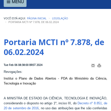
MENU
Ministério de Minas e Energia
Ministério da Ciência, Tecnologia, Inovações e Comunicações
VOCÊ ESTÁ AQUI:
PÁGINA INICIAL
LEGISLAÇÃO
Ministério do Meio Ambiente
PORTARIA MCTI Nº 7.878, DE 06.02.2024
Ministério do Turismo
Portaria MCTI nº 7.878, de 
Ministério do Desenvolvimento Regional
06.02.2024
Controladoria-Geral da União
Ministério da Mulher, da Família e dos Direitos Humanos
Tue Feb 06 08:38:00 BRST 2024
Revogações:
Secretaria-Geral
Institui o Plano de Dados Abertos - PDA do Ministério da Ciência,
Tecnologia e Inovação
Secretaria de Governo
Gabinete de Segurança Institucional
A MINISTRA DE ESTADO DA CIÊNCIA, TECNOLOGIA E INOVAÇÃO,
considerando o disposto no artigo 1º, inciso III, do
Decreto nº 8.851, de
Advocacia-Geral da União
20 de setembro de 2016
, no uso das atribuições que lhe são conferidas