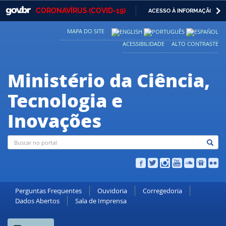
GOVBR
NAVEGAR 
CORONAVÍRUS (COVID-19)
ACESSO À INFORMAÇÃO
Casa Civil
IR
MAPA DO SITE
PARA
Ministério da Justiça e Segurança Pública
O
ACESSIBILIDADE
ALTO CONTRASTE
CONTEÚDO
Ministério da Defesa
Ministério da Ciência,
Ministério das Relações Exteriores
Tecnologia e
Ministério da Economia
Inovações
Ministério da Infraestrutura
Ministério da Agricultura, Pecuária e Abastecimento
Ministério da Educação
Ministério da Cidadania
Perguntas Frequentes
Ouvidoria
Corregedoria
Dados Abertos
Sala de Imprensa
Ministério da Saúde