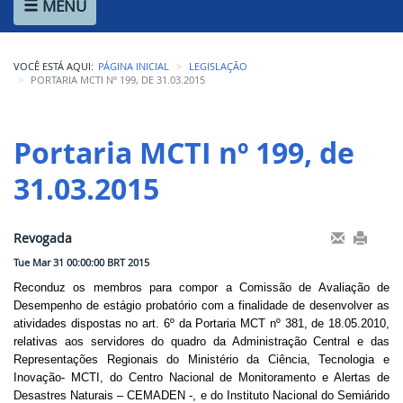
MENU
Ministério de Minas e Energia
Ministério da Ciência, Tecnologia, Inovações e Comunicações
VOCÊ ESTÁ AQUI:
PÁGINA INICIAL
LEGISLAÇÃO
Ministério do Meio Ambiente
PORTARIA MCTI Nº 199, DE 31.03.2015
Ministério do Turismo
Portaria MCTI nº 199, de 
Ministério do Desenvolvimento Regional
31.03.2015
Controladoria-Geral da União
Ministério da Mulher, da Família e dos Direitos Humanos
Revogada
Tue Mar 31 00:00:00 BRT 2015
Secretaria-Geral
Reconduz os membros para compor a Comissão de Avaliação de
Desempenho de estágio probatório com a finalidade de desenvolver as
Secretaria de Governo
atividades dispostas no art. 6º da Portaria MCT nº 381, de 18.05.2010,
relativas aos servidores do quadro da Administração Central e das
Gabinete de Segurança Institucional
Representações Regionais do Ministério da Ciência, Tecnologia e
Inovação- MCTI, do Centro Nacional de Monitoramento e Alertas de
Advocacia-Geral da União
Desastres Naturais – CEMADEN -, e do Instituto Nacional do Semiárido