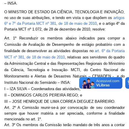
– INSA.
Banco Central do Brasil
O MINISTRO DE ESTADO DA CIÊNCIA, TECNOLOGIA E INOVAÇÃO,
Planalto
no uso de suas atribuições, e tendo em vista o que dispõem os
artigos
6º e 7º da Portaria MCT nº 381, de 18 de maio de 2010
, e o artigo 4º da
Portaria MCT nº 1.072, de 28 de dezembro de 2010, resolve:
Art. 1º Reconduzir os membros abaixo indicados para compor a
Comissão de Avaliação de Desempenho de estágio probatório com a
finalidade de desenvolver as atividades dispostas no
art. 6º da Portaria
MCT nº 381, de 18 de maio de 2010
, relativas aos servidores do quadro
da Administração Central e das Representações Regionais do Ministério
da Ciência, Tecnologia e Inovação- MCTI, do Centro Nacional de
Monitoramento e Alertas de Desastres Naturais – CEMADEN -, e do
Instituto Nacional do Semiárido – INSA:
I – IZA SILVA – Coordenadora das atividades;
II – DOMINGOS CARLOS PEREIRA REGO; e
III – JOSE HENRIQUE DE LIMA CORREA DIEGUEZ BARREIRO.
Art. 2º A Comissão reunir-se-á por convocação de seu coordenador
sempre que houver matéria a ser apreciada, conforme a finalidade
mencionada no art. 1º.
Art. 3º Os membros da Comissão terão mandato de três anos a contar