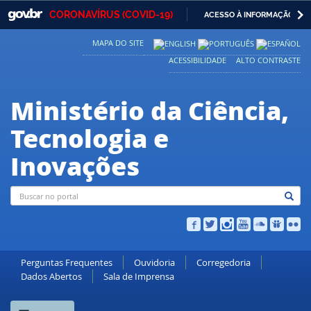
GOVBR
NAVEGAR 
CORONAVÍRUS (COVID-19)
ACESSO À INFORMAÇÃO
Casa Civil
IR
MAPA DO SITE
PARA
Ministério da Justiça e Segurança Pública
O
ACESSIBILIDADE
ALTO CONTRASTE
CONTEÚDO
Ministério da Defesa
Ministério da Ciência,
Ministério das Relações Exteriores
Tecnologia e
Ministério da Economia
Inovações
Ministério da Infraestrutura
Ministério da Agricultura, Pecuária e Abastecimento
Ministério da Educação
Ministério da Cidadania
Perguntas Frequentes
Ouvidoria
Corregedoria
Dados Abertos
Sala de Imprensa
Ministério da Saúde