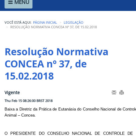
MENU
Ministério de Minas e Energia
Ministério da Ciência, Tecnologia, Inovações e Comunicações
VOCÊ ESTÁ AQUI:
PÁGINA INICIAL
LEGISLAÇÃO
Ministério do Meio Ambiente
RESOLUÇÃO NORMATIVA CONCEA Nº 37, DE 15.02.2018
Ministério do Turismo
Resolução Normativa 
Ministério do Desenvolvimento Regional
CONCEA nº 37, de 
Controladoria-Geral da União
15.02.2018
Ministério da Mulher, da Família e dos Direitos Humanos
Secretaria-Geral
Vigente
Thu Feb 15 08:26:00 BRST 2018
Secretaria de Governo
Baixa a Diretriz da Prática de Eutanásia do Conselho Nacional de Contro
Animal – Concea.
Gabinete de Segurança Institucional
Advocacia-Geral da União
O PRESIDENTE DO CONSELHO NACIONAL DE CONTROLE DE 