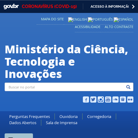
GOVBR
NAVEGAR 
CORONAVÍRUS (COVID-19)
ACESSO À INFORMAÇÃO
Casa Civil
IR
MAPA DO SITE
PARA
Ministério da Justiça e Segurança Pública
O
ACESSIBILIDADE
ALTO CONTRASTE
CONTEÚDO
Ministério da Defesa
Ministério da Ciência,
Ministério das Relações Exteriores
Tecnologia e
Ministério da Economia
Inovações
Ministério da Infraestrutura
Ministério da Agricultura, Pecuária e Abastecimento
Ministério da Educação
Ministério da Cidadania
Perguntas Frequentes
Ouvidoria
Corregedoria
Dados Abertos
Sala de Imprensa
Ministério da Saúde