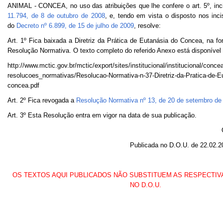
ANIMAL - CONCEA, no uso das atribuições que lhe confere o art. 5º, inc
Banco Central do Brasil
11.794, de 8 de outubro de 2008
, e, tendo em vista o disposto nos inci
do
Decreto nº 6.899, de 15 de julho de 2009
, resolve:
Planalto
Art. 1º Fica baixada a Diretriz da Prática de Eutanásia do Concea, na f
Resolução Normativa. O texto completo do referido Anexo está disponível
http://www.mctic.gov.br/mctic/export/sites/institucional/institucional/conce
resolucoes_normativas/Resolucao-Normativa-n-37-Diretriz-da-Pratica-de-Eu
concea.pdf
Art. 2º Fica revogada a
Resolução Normativa nº 13, de 20 de setembro de
Art. 3º Esta Resolução entra em vigor na data de sua publicação.
Publicada no D.O.U. de 22.02.2
OS TEXTOS AQUI PUBLICADOS NÃO SUBSTITUEM AS RESPECTIV
NO D.O.U.