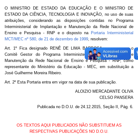
Banco Central do Brasil
O MINISTRO DE ESTADO DA EDUCAÇÃO E O MINISTRO DE
ESTADO DA CIÊNCIA, TECNOLOGIA E INOVAÇÃO, no uso de suas
Planalto
atribuições, considerando as disposições contidas no Programa
Interministerial de Implantação e Manutenção da Rede Nacional de
Ensino e Pesquisa - RNP e o disposto na
Portaria Interministerial
MCT/MEC nº 580, de 21 de dezembro de 1999
, resolvem:
Art. 1º Fica designado RENÊ DE LIMA BARBOSA, para compor o
Comitê Gestor do Programa Interministerial de Implementação e
Manutenção da Rede Nacional de Ensino e Pesquisa - RNP, como
representante do Ministério da Educação - MEC, em substituição a
José Guilherme Moreira Ribeiro.
Art. 2º Esta Portaria entra em vigor na data de sua publicação.
ALOIZIO MERCADANTE OLIVA
CELSO PANSERA
Publicada no D.O.U. de 24.12.2015, Seção II, Pág. 6.
OS TEXTOS AQUI PUBLICADOS NÃO SUBSTITUEM AS
RESPECTIVAS PUBLICAÇÕES NO D.O.U.