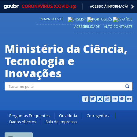
GOVBR
NAVEGAR 
CORONAVÍRUS (COVID-19)
ACESSO À INFORMAÇÃO
Casa Civil
IR
MAPA DO SITE
PARA
Ministério da Justiça e Segurança Pública
O
ACESSIBILIDADE
ALTO CONTRASTE
CONTEÚDO
Ministério da Defesa
Ministério da Ciência,
Ministério das Relações Exteriores
Tecnologia e
Ministério da Economia
Inovações
Ministério da Infraestrutura
Ministério da Agricultura, Pecuária e Abastecimento
Ministério da Educação
Ministério da Cidadania
Perguntas Frequentes
Ouvidoria
Corregedoria
Dados Abertos
Sala de Imprensa
Ministério da Saúde