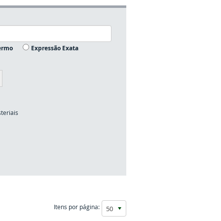
ermo
Expressão Exata
teriais
Itens por página:
50