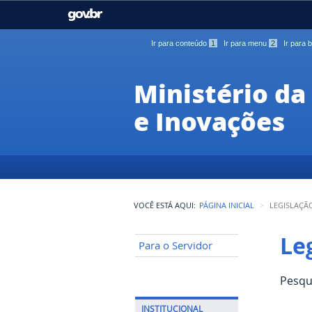
GOVBR
Casa Civil
Ministério da Justiça e
Segurança Pública
Ir para conteúdo
1
Ir para menu
2
Ir para
Ministério da Agricultura,
Ministério da Educação
Pecuária e Abastecimento
Ministério da
e Inovações
Ministério do Meio Ambiente
Ministério do Turismo
Secretaria de Governo
Gabinete de Segurança
Institucional
VOCÊ ESTÁ AQUI:
PÁGINA INICIAL
LEGISLAÇÃ
Le
Para o Servidor
Pesqu
INSTITUCIONAL