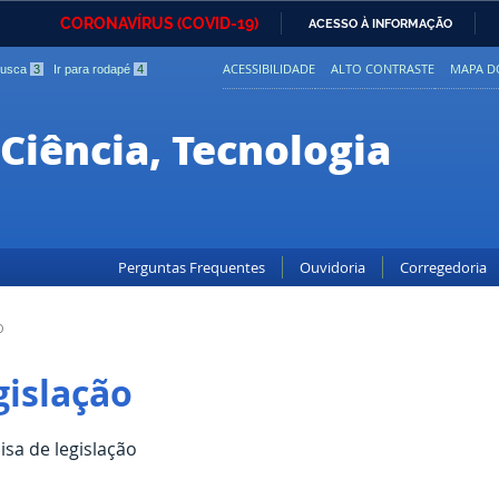
CORONAVÍRUS (COVID-19)
ACESSO À INFORMAÇÃO
Ministério da Defesa
Ministério das Relações
Mini
IR
Exteriores
ACESSIBILIDADE
ALTO CONTRASTE
MAPA DO
 busca
3
Ir para rodapé
4
PARA
O
Ministério da Cidadania
Ministério da Saúde
Mini
CONTEÚDO
 Ciência, Tecnologia
Ministério do
Controladoria-Geral da
Mini
Desenvolvimento Regional
União
Famí
Hum
Perguntas Frequentes
Ouvidoria
Corregedoria
Advocacia-Geral da União
Banco Central do Brasil
Plan
O
gislação
isa de legislação