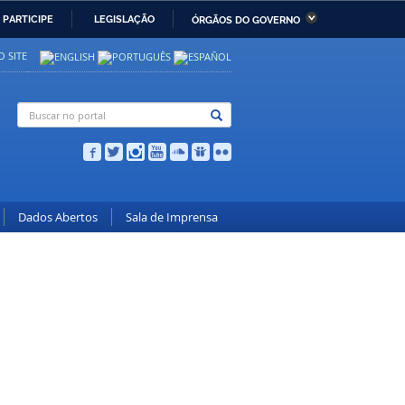
PARTICIPE
LEGISLAÇÃO
ÓRGÃOS DO GOVERNO
stério da Economia
Ministério da Infraestrutura
 SITE
stério de Minas e Energia
Ministério da Ciência,
Tecnologia, Inovações e
Comunicações
stério da Mulher, da
Secretaria-Geral
lia e dos Direitos
anos
Dados Abertos
Sala de Imprensa
alto