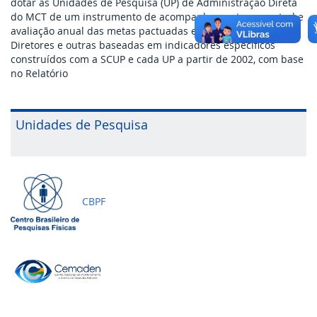
dotar as Unidades de Pesquisa (UP) de Administração Direta
Banco Central do Brasil
do MCT de um instrumento de acompanhamento semestral e
avaliação anual das metas pactuadas em seus Planos
Planalto
Diretores e outras baseadas em indicadores específicos
construídos com a SCUP e cada UP a partir de 2002, com base
no Relatório
Unidades de Pesquisa
CBPF