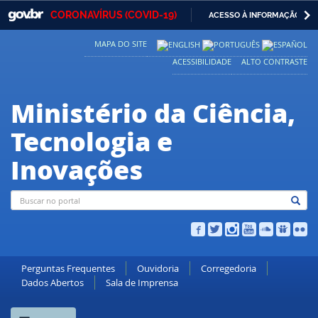
GOVBR
NAVEGAR 
CORONAVÍRUS (COVID-19)
ACESSO À INFORMAÇÃO
Casa Civil
IR
MAPA DO SITE
PARA
Ministério da Justiça e Segurança Pública
O
ACESSIBILIDADE
ALTO CONTRASTE
CONTEÚDO
Ministério da Defesa
Ministério da Ciência,
Ministério das Relações Exteriores
Tecnologia e
Ministério da Economia
Inovações
Ministério da Infraestrutura
Ministério da Agricultura, Pecuária e Abastecimento
Ministério da Educação
Ministério da Cidadania
Perguntas Frequentes
Ouvidoria
Corregedoria
Dados Abertos
Sala de Imprensa
Ministério da Saúde