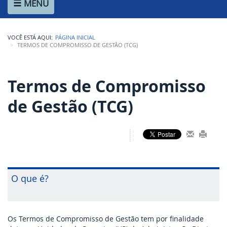
MENU
Ministério de Minas e Energia
Ministério da Ciência, Tecnologia, Inovações e Comunicações
VOCÊ ESTÁ AQUI:
PÁGINA INICIAL
Ministério do Meio Ambiente
TERMOS DE COMPROMISSO DE GESTÃO (TCG)
Ministério do Turismo
Termos de Compromisso 
Ministério do Desenvolvimento Regional
de Gestão (TCG)
Controladoria-Geral da União
Ministério da Mulher, da Família e dos Direitos Humanos
Secretaria-Geral
Secretaria de Governo
O que é?
Gabinete de Segurança Institucional
Advocacia-Geral da União
Os Termos de Compromisso de Gestão tem por finalidade