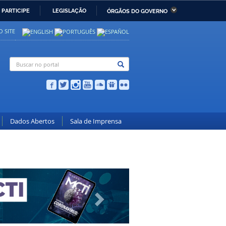
PARTICIPE
LEGISLAÇÃO
ÓRGÃOS DO GOVERNO
stério da Economia
Ministério da Infraestrutura
 SITE
stério de Minas e Energia
Ministério da Ciência,
Tecnologia, Inovações e
Comunicações
stério da Mulher, da
Secretaria-Geral
lia e dos Direitos
anos
Dados Abertos
Sala de Imprensa
alto
Avançar