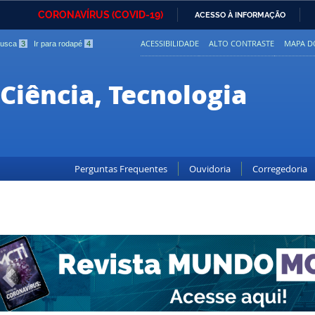
CORONAVÍRUS (COVID-19)
ACESSO À INFORMAÇÃO
Ministério da Defesa
Ministério das Relações
Mini
IR
Exteriores
ACESSIBILIDADE
ALTO CONTRASTE
MAPA DO
 busca
3
Ir para rodapé
4
PARA
O
Ministério da Cidadania
Ministério da Saúde
Mini
CONTEÚDO
 Ciência, Tecnologia
Ministério do
Controladoria-Geral da
Mini
Desenvolvimento Regional
União
Famí
Hum
Perguntas Frequentes
Ouvidoria
Corregedoria
Advocacia-Geral da União
Banco Central do Brasil
Plan
Voltar