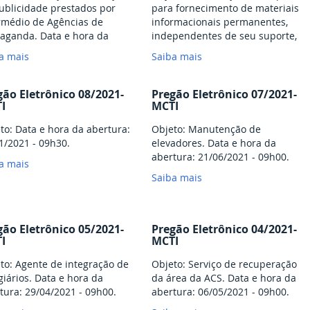
ublicidade prestados por
para fornecimento de materiais
rmédio de Agências de
informacionais permanentes,
aganda. Data e hora da
independentes de seu suporte,
tura: 18 de janeiro de 2022
existentes no mercado nacional
a mais
Saiba mais
:00 hs
e internacional, destinados a
compor o acervo da biblioteca.
gão Eletrônico 08/2021-
Pregão Eletrônico 07/2021-
I
MCTI
to: Data e hora da abertura:
Objeto: Manutenção de
1/2021 - 09h30.
elevadores. Data e hora da
abertura: 21/06/2021 - 09h00.
a mais
Saiba mais
gão Eletrônico 05/2021-
Pregão Eletrônico 04/2021-
I
MCTI
to: Agente de integração de
Objeto: Serviço de recuperação
giários. Data e hora da
da área da ACS. Data e hora da
tura: 29/04/2021 - 09h00.
abertura: 06/05/2021 - 09h00.