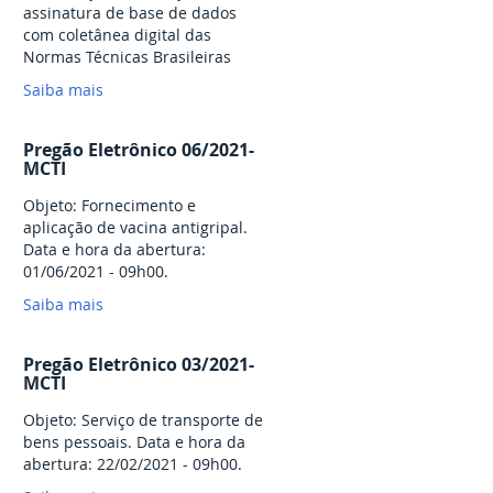
assinatura de base de dados
com coletânea digital das
Normas Técnicas Brasileiras
(NBR) da Associação Brasileira
Saiba mais
de Normas Técnicas (ABNT),
Mercosul (AMN) e International
Organization for
Pregão Eletrônico 06/2021-
Standardization (ISO),
MCTI
possibilitando aos servidores e
Objeto: Fornecimento e
colaboradores do Ministério da
aplicação de vacina antigripal.
Ciência, Tecnologia e Inovações
Data e hora da abertura:
(MCTI) a consultar/visualização,
01/06/2021 - 09h00.
impressão e acesso simultâneo
e unificado via "web"
Saiba mais
Pregão Eletrônico 03/2021-
MCTI
Objeto: Serviço de transporte de
bens pessoais. Data e hora da
abertura: 22/02/2021 - 09h00.