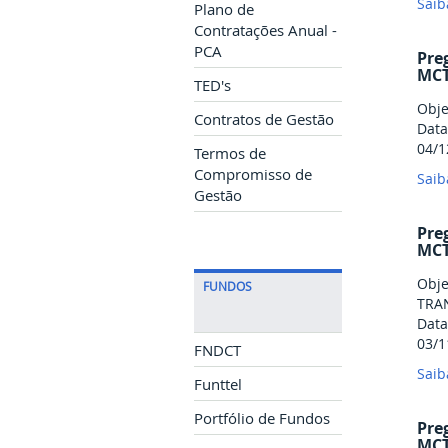
Saib
Plano de
Contratações Anual -
PCA
Pre
MCT
TED's
Obje
Contratos de Gestão
Data
04/1
Termos de
Compromisso de
Saib
Gestão
Pre
MCT
Obje
FUNDOS
TRA
Data
03/1
FNDCT
Saib
Funttel
Portfólio de Fundos
Pre
MCT