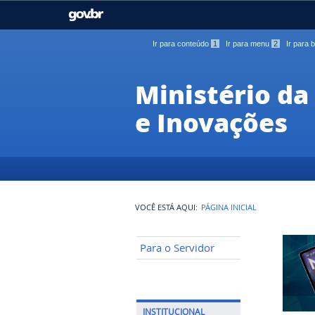
GOVBR
Casa Civil
Ministério da Justiça e
Segurança Pública
Ir para conteúdo
1
Ir para menu
2
Ir para
Ministério da Agricultura,
Ministério da Educação
Pecuária e Abastecimento
Ministério da
e Inovações
Ministério do Meio Ambiente
Ministério do Turismo
Secretaria de Governo
Gabinete de Segurança
Institucional
VOCÊ ESTÁ AQUI:
PÁGINA INICIAL
Para o Servidor
INSTITUCIONAL