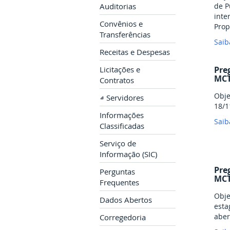
de P
Auditorias
inte
Convênios e
Prop
Transferências
aber
Saib
– 10
Receitas e Despesas
Pre
Licitações e
MCT
Contratos
Obje
Servidores
18/1
Informações
Saib
Classificadas
Serviço de
Informação (SIC)
Pre
Perguntas
MCT
Frequentes
Obje
Dados Abertos
esta
aber
Corregedoria