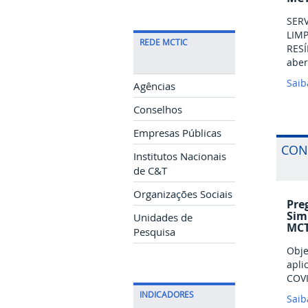
SERV
LIMP
REDE MCTIC
RESÍ
aber
Saib
Agências
Conselhos
Empresas Públicas
CON
Institutos Nacionais
de C&T
Organizações Sociais
Pre
Sim
Unidades de
MCT
Pesquisa
Obje
apli
COV
INDICADORES
Saib